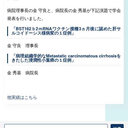
病院理事長の金 守良と、病院長の金 秀基が下記演題で学会
発表を行いました。
「BST162ｂ2ｍRNAワクチン接種3ヵ月後に認めた肝サ
ルコイドーシス様病変の１症例」
金 守良 理事長
「病理組織学的なMetastatic carcinomatous cirrhosisを
きたした浸潤性小葉癌の１症例」
金 秀基 病院長
他実績はこちら