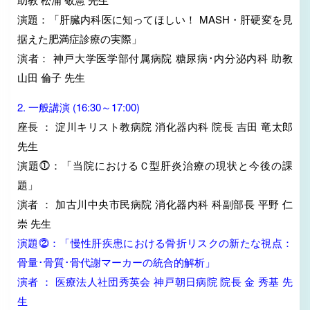
演題：「肝臓内科医に知ってほしい！ MASH・肝硬変を見
据えた肥満症診療の実際」
演者： 神戸大学医学部付属病院 糖尿病･内分泌内科 助教
山田 倫子 先生
2. 一般講演 (16:30～17:00)
座長 ： 淀川キリスト教病院 消化器内科 院長 吉田 竜太郎
先生
演題⓵：「当院におけるＣ型肝炎治療の現状と今後の課
題」
演者 ： 加古川中央市民病院 消化器内科 科副部長 平野 仁
崇 先生
演題⓶：「慢性肝疾患における骨折リスクの新たな視点：
骨量･骨質･骨代謝マーカーの統合的解析」
演者 ： 医療法人社団秀英会 神戸朝日病院 院長 金 秀基 先
生