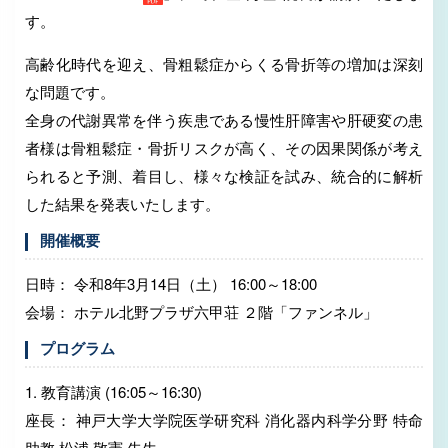
す。
高齢化時代を迎え、骨粗鬆症からくる骨折等の増加は深刻
な問題です。
全身の代謝異常を伴う疾患である慢性肝障害や肝硬変の患
者様は骨粗鬆症・骨折リスクが高く、その因果関係が考え
られると予測、着目し、様々な検証を試み、統合的に解析
した結果を発表いたします。
開催概要
日時： 令和8年3月14日（土） 16:00～18:00
会場： ホテル北野プラザ六甲荘 ２階「ファンネル」
プログラム
1. 教育講演 (16:05～16:30)
座長： 神戸大学大学院医学研究科 消化器内科学分野 特命
助教 松浦 敬憲 先生