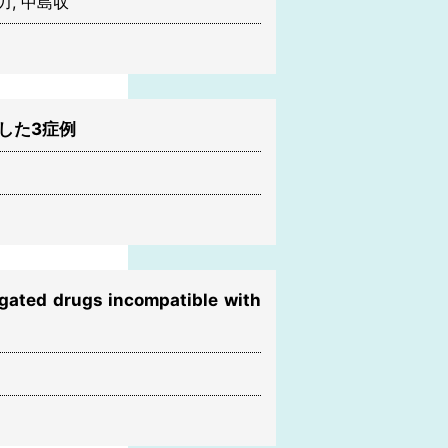
力, 中島収
呈した3症例
gated drugs incompatible with