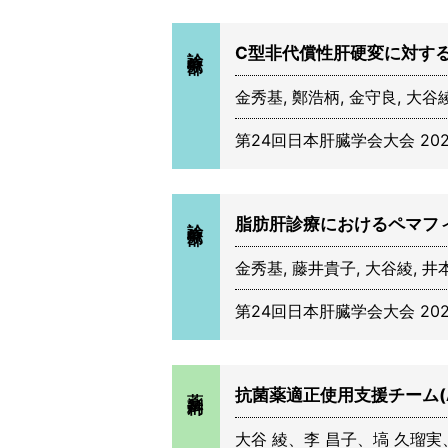
診療部
C型非代償性肝硬変に対す
金秀基, 鄭浩柄, 金守良, 大谷
第24回日本肝臓学会大会 20
診療部
脂肪肝診療におけるペマフ
金秀基, 藤井貴子, 大谷綾, 井
第24回日本肝臓学会大会 20
薬剤科
抗菌薬適正使用支援チーム(
大谷 綾、李 昌子、塙 久瑠実