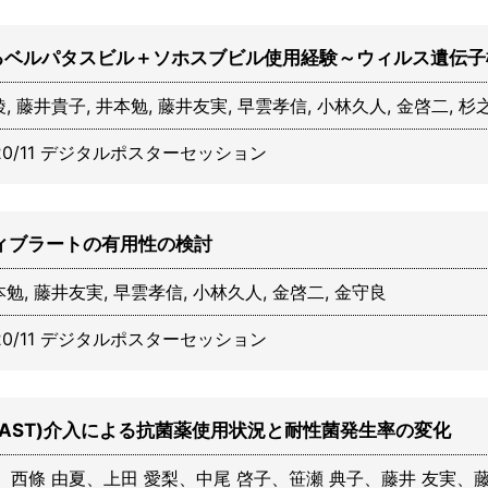
るベルパタスビル＋ソホスブビル使用経験～ウィルス遺伝子
綾, 藤井貴子, 井本勉, 藤井友実, 早雲孝信, 小林久人, 金啓二, 
20/11 デジタルポスターセッション
ィブラートの有用性の検討
本勉, 藤井友実, 早雲孝信, 小林久人, 金啓二, 金守良
20/11 デジタルポスターセッション
AST)介入による抗菌薬使用状況と耐性菌発生率の変化
、西條 由夏、上田 愛梨、中尾 啓子、笹瀬 典子、藤井 友実、藤