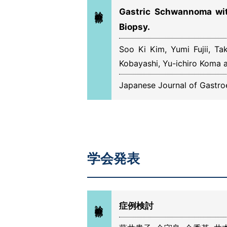
診療部
Gastric Schwannoma wi
Biopsy.
Soo Ki Kim, Yumi Fujii, T
Kobayashi, Yu-ichiro Koma 
Japanese Journal of Gastro
学会発表
診療部
症例検討