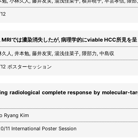
本勉, 小林久人, 藤井友実, 湯浅佳菜子, 横井暁子, 早雲孝信, 隈部
12
MRIでは濃染消失したが, 病理学的にviable HCC所見を
林久人, 井本勉, 藤井友実, 湯浅佳菜子, 隈部力, 中島収
/12 ポスターセッション
ng radiological complete response by molecular-tar
oo Ryang Kim
nternational Poster Session