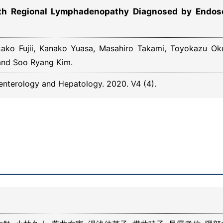
th Regional Lymphadenopathy Diagnosed by Endosc
akako Fujii, Kanako Yuasa, Masahiro Takami, Toyokazu 
and Soo Ryang Kim.
enterology and Hepatology. 2020. V4 (4).