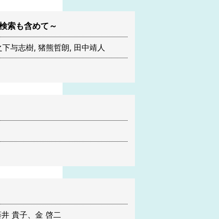
検索も含めて～
杉之下与志樹, 猪熊哲朗, 田中靖人
井 貴子、金 啓二